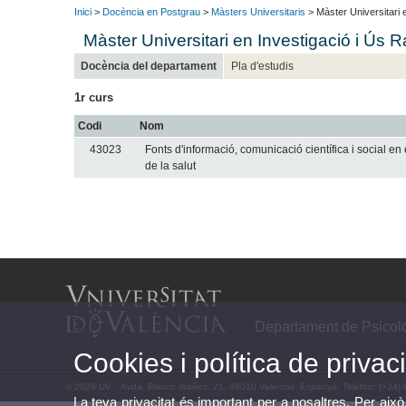
Inici
>
Docència en Postgrau
>
Màsters Universitaris
> Màster Universitari 
Màster Universitari en Investigació i Ús
Docència del departament
Pla d'estudis
1r curs
Codi
Nom
43023
Fonts d'informació, comunicació científica i social en 
de la salut
Departament de Psicolo
Cookies i política de privaci
© 2026 UV. - Avda. Blasco Ibáñez, 21. 46010 València. Espanya. Telèfon: (+34)
La teva privacitat és important per a nosaltres. Per això