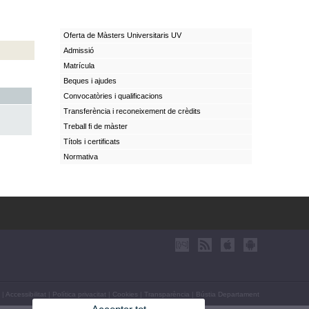
Oferta de Màsters Universitaris UV
Admissió
Matrícula
Beques i ajudes
Convocatòries i qualificacions
Transferència i reconeixement de crèdits
Treball fi de màster
Títols i certificats
Normativa
|
Accessibilitat
|
Política privacitat
|
Cookies
|
Transparència
|
Bústia Departament