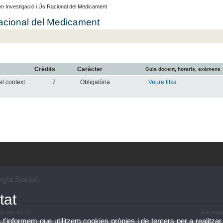
en Investigació i Ús Racional del Medicament
 Racional del Medicament
Crèdits
Caràcter
Guia docent, horaris, exàmens
el context
7
Obligatòria
Veure fitxa
gia Social
tat
 96 386 44 73
Avís legal
, t'informem que utilitzem cookies pròpies i de tercers per a realitzar