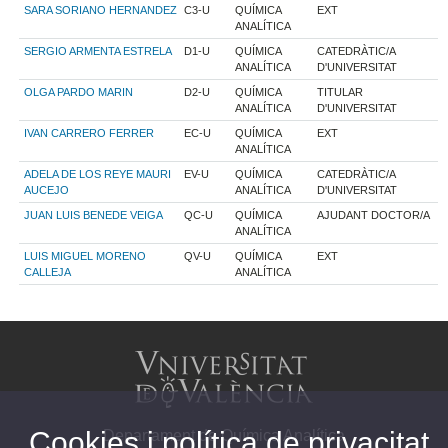
SARA SORIANO HERNANDEZ
C3-U
QUÍMICA
EXT
ANALÍTICA
SERGIO ARMENTA ESTRELA
D1-U
QUÍMICA
CATEDRÀTIC/A
ANALÍTICA
D'UNIVERSITAT
OLGA PARDO MARIN
D2-U
QUÍMICA
TITULAR
ANALÍTICA
D'UNIVERSITAT
IVAN CARRERO FERRER
EC-U
QUÍMICA
EXT
ANALÍTICA
ADELA DE LOS REYE MAURI
EV-U
QUÍMICA
CATEDRÀTIC/A
AUCEJO
ANALÍTICA
D'UNIVERSITAT
JUAN LUIS BENEDE VEIGA
QC-U
QUÍMICA
AJUDANT DOCTOR/A
ANALÍTICA
LUIS MIGUEL MORENO
QV-U
QUÍMICA
EXT
CALLEJA
ANALÍTICA
Cookies i política de privacitat
Departament de Química Analítica