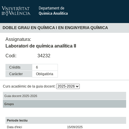
DOBLE GRAU EN QUÍMICA I EN ENGINYERIA QUÍMICA
Assignatura:
Laboratori de química analítica II
Codi:
34232
Crèdits
6
Caràcter
obligatòria
Curs acadèmic de la guia docent:
Guia docent 2025-2026
Grups
Periode lectiu
Data d'inici
15/09/2025