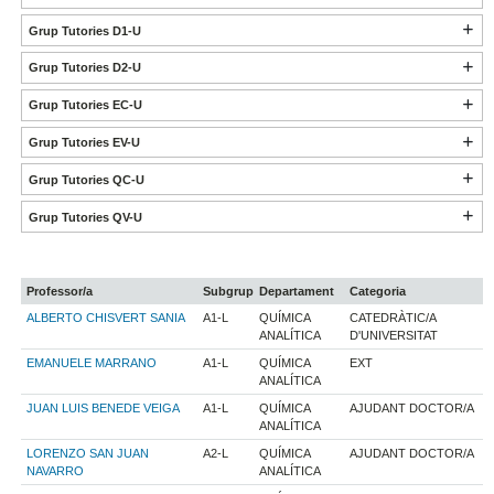
Grup Tutories D1-U
Grup Tutories D2-U
Grup Tutories EC-U
Grup Tutories EV-U
Grup Tutories QC-U
Grup Tutories QV-U
Professor/a
Subgrup
Departament
Categoria
ALBERTO CHISVERT SANIA
A1-L
QUÍMICA
CATEDRÀTIC/A
ANALÍTICA
D'UNIVERSITAT
EMANUELE MARRANO
A1-L
QUÍMICA
EXT
ANALÍTICA
JUAN LUIS BENEDE VEIGA
A1-L
QUÍMICA
AJUDANT DOCTOR/A
ANALÍTICA
LORENZO SAN JUAN
A2-L
QUÍMICA
AJUDANT DOCTOR/A
NAVARRO
ANALÍTICA