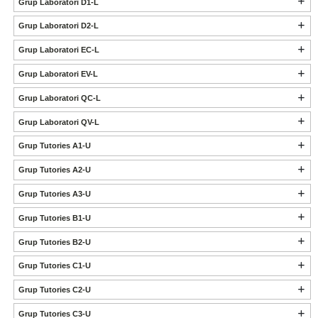
Grup Laboratori D1-L
Grup Laboratori D2-L
Grup Laboratori EC-L
Grup Laboratori EV-L
Grup Laboratori QC-L
Grup Laboratori QV-L
Grup Tutories A1-U
Grup Tutories A2-U
Grup Tutories A3-U
Grup Tutories B1-U
Grup Tutories B2-U
Grup Tutories C1-U
Grup Tutories C2-U
Grup Tutories C3-U