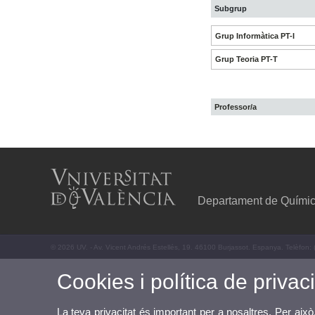
Subgrup
Grup Informàtica PT-I
Grup Teoria PT-T
Professor/a
Departament de Químic
© 2026 UV. - Av. Vicent Andrés Estellés, 19. 46100 Burjassot. Espanya. Telèfon:
Cookies i política de privaci
La teva privacitat és important per a nosaltres. Per això