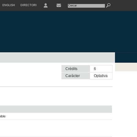
ENGLISH
DIRECTORI
USER
Crèdits
6
Caràcter
optativa
ible