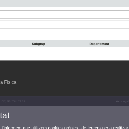
Subgrup
Departament
a Física
 (+34) 96 354 33 89
Avís legal
tat
, t'informem que utilitzem cookies pròpies i de tercers per a realitzar