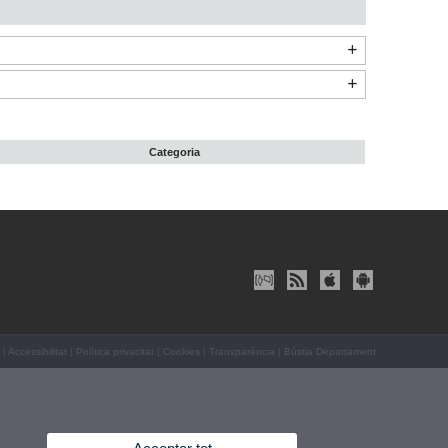
Categoria
|
Accessibilitat
|
Política privacitat
|
Cookies
|
Transparència
|
Bústia Departament