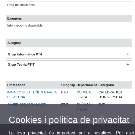
Data de finalització
---
Examens
Informació no disponible
Subgrup
Grup Informàtica PT-I
Grup Teoria PT-T
Professor/a
Subgrup
Departament
Categoria
IGNACIO NILO TUÑON GARCIA
PT-T
QUÍMICA
CATEDRÀTIC/A
DE VICUÑA
FÍSICA
D'UNIVERSITAT
JAVIER SEGARRA MARTI
PT-T
QUÍMICA
EXT
FÍSICA
Cookies i política de privacitat
La teva privacitat és important per a nosaltres. Per això