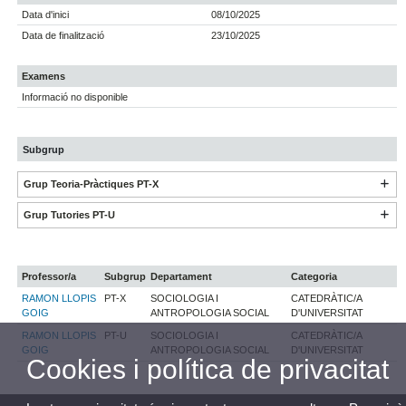
Data d'inici
08/10/2025
Data de finalització
23/10/2025
Examens
Informació no disponible
Subgrup
Grup Teoria-Pràctiques PT-X
Grup Tutories PT-U
Professor/a
Subgrup
Departament
Categoria
RAMON LLOPIS
PT-X
SOCIOLOGIA I
CATEDRÀTIC/A
GOIG
ANTROPOLOGIA SOCIAL
D'UNIVERSITAT
RAMON LLOPIS
PT-U
SOCIOLOGIA I
CATEDRÀTIC/A
GOIG
ANTROPOLOGIA SOCIAL
D'UNIVERSITAT
Cookies i política de privacitat