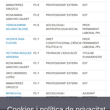
AMAIA PEREZ
P1-E
PROFESSORAT EXTERN
EXT
OROZCO
ROSA MARIA
P1-E
PROFESSORAT EXTERN
EXT
SANCHIS CAUDET
TERESA EMPAR
P1-E
SOCIOLOGIA I
PROF.
AGUADO BLOISE
ANTROPOLOGIA SOCIAL
PERMANENT
LABORAL PPL
VICENTA TASA
P1-T
DRET
PROF.
FUSTER
CONSTITUCIONAL,CIÈNCIA
PERMANENT
POLÍTICA I D
LABORAL PPL
VICTORIA VAZQUEZ
P1-T
TEORIA DE L'EDUCACIÓ
TITULAR
VERDERA
D'UNIVERSITAT
ROSA MARIA
P1-T
PROFESSORAT EXTERN
EXT
SANCHIS CAUDET
YAYO HERRERO
P1-T
PROFESSORAT EXTERN
EXT
LOPEZ
AMAIA PEREZ
P1-T
PROFESSORAT EXTERN
EXT
OROZCO
MONICA GIL
P1-T
SOCIOLOGIA I
AJUDANT
JUNQUERO
ANTROPOLOGIA SOCIAL
DOCTOR/A
Cookies i política de privacitat