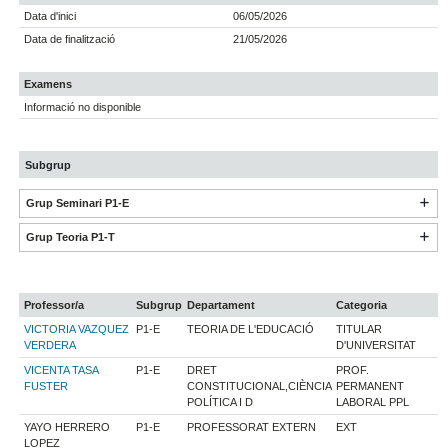
Data d'inici
06/05/2026
Data de finalització
21/05/2026
Examens
Informació no disponible
Subgrup
Grup Seminari P1-E
Grup Teoria P1-T
Professor/a
Subgrup
Departament
Categoria
VICTORIA VAZQUEZ
P1-E
TEORIA DE L'EDUCACIÓ
TITULAR
VERDERA
D'UNIVERSITAT
VICENTA TASA
P1-E
DRET
PROF.
FUSTER
CONSTITUCIONAL,CIÈNCIA
PERMANENT
POLÍTICA I D
LABORAL PPL
YAYO HERRERO
P1-E
PROFESSORAT EXTERN
EXT
LOPEZ