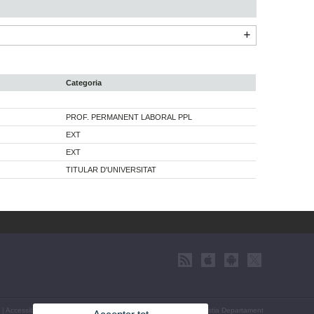
Categoria
PROF. PERMANENT LABORAL PPL
EXT
EXT
TITULAR D'UNIVERSITAT
|
Accessibilitat
|
Política privacitat
|
Cookies
|
Transparència
|
Bústia Departament