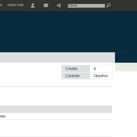
SH
DIRECTORI
USER
Crèdits
6
Caràcter
optativa
ible