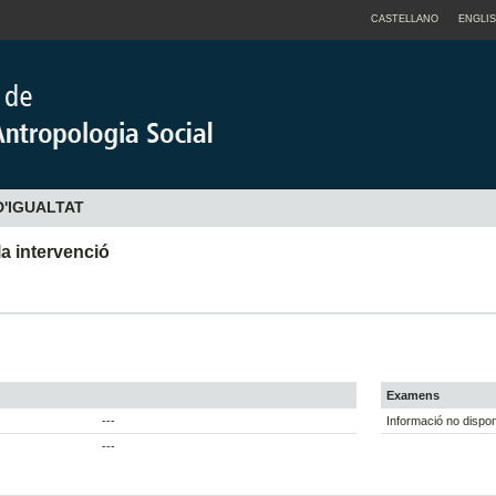
CASTELLANO
ENGLI
D'IGUALTAT
la intervenció
Examens
---
Informació no dispon
---