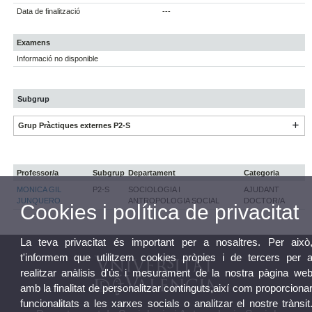
Data de finalització
---
Examens
Informació no disponible
Subgrup
Grup Pràctiques externes P2-S
Professor/a
Subgrup
Departament
Categoria
MONICA GIL
P2-S
SOCIOLOGIA I
AJUDANT
JUNQUERO
ANTROPOLOGIA SOCIAL
DOCTOR/A
Cookies i política de privacitat
La teva privacitat és important per a nosaltres. Per això
t'informem que utilitzem cookies pròpies i de tercers per 
realitzar anàlisis d'ús i mesurament de la nostra pàgina we
amb la finalitat de personalitzar continguts,així com proporciona
funcionalitats a les xarxes socials o analitzar el nostre trànsit