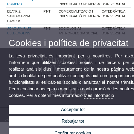
ROMERO
INVESTIGACIÓ DE MERCA
D'UNIVERSITAT
BEATRIZ
PT-T
COMERCIALITZACIÓ I
CATEDRÀTIC/A
SANTAMARINA
INVESTIGACIÓ DE MERCA
D'UNIVERSITAT
CAMPOS
JOAQUIM RIUS
PT-T
SOCIOLOGIA I
CATEDRÀTIC/A
ULLDEMOLINS
ANTROPOLOGIA SOCIAL
D'UNIVERSITAT
Cookies i política de privacitat
La teva privacitat és important per a nosaltres. Per això
t'informem que utilitzem cookies pròpies i de tercers per 
realitzar anàlisis d'ús i mesurament de la nostra pàgina we
amb la finalitat de personalitzar continguts,així com proporciona
Departament de Sociologia i Antropologia Social
funcionalitats a les xarxes socials o analitzar el nostre trànsit
Per a continuar accepta o modifica la configuració de les nostre
cookies. Per a obtenir més informació
Més informació
Acceptar tot
© 2026 UV. - Av. dels Tarongers, s/n. 46022 València. Telèfon: (+34) 96 382 84 54
Avís legal
|
Accessibilitat
|
Política privacitat
|
Cookies
|
Transparència
|
Bústia Departament
Rebutjar tot
Configurar cookies