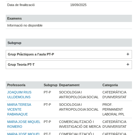
Data de finalització
18/09/2025
Examens
Informació no disponible
Subgrup
Grup Pràctiques a l'aula PT-P
Grup Teoria PT-T
Professor/a
Subgrup
Departament
Categoria
JOAQUIM RIUS
PT-P
SOCIOLOGIA I
CATEDRÀTIC/A
ULLDEMOLINS
ANTROPOLOGIA SOCIAL
D'UNIVERSITAT
MARIA TERESA
PT-P
SOCIOLOGIA I
PROF.
VICENTE
ANTROPOLOGIA SOCIAL
PERMANENT
RABANAQUE
LABORAL PPL
MARIA JOSE MIQUEL
PT-P
COMERCIALITZACIÓ I
CATEDRÀTIC/A
ROMERO
INVESTIGACIÓ DE MERCA
D'UNIVERSITAT
MARIA JOSE MIQUEL
PT-T
COMERCIALITZACIÓ I
CATEDRÀTIC/A