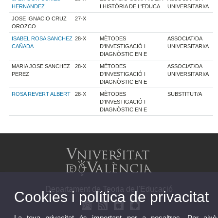
HERNANDEZ
I HISTÒRIA DE L'EDUCA
UNIVERSITARI/A
JOSE IGNACIO CRUZ
27-X
OROZCO
ISABEL ROSA SANCHEZ
28-X
MÈTODES
ASSOCIAT/DA
CAÑADA
D'INVESTIGACIÓ I
UNIVERSITARI/A
DIAGNÒSTIC EN E
MARIA JOSE SANCHEZ
28-X
MÈTODES
ASSOCIAT/DA
PEREZ
D'INVESTIGACIÓ I
UNIVERSITARI/A
DIAGNÒSTIC EN E
ROSA REVERT ALBERT
28-X
MÈTODES
SUBSTITUT/A
D'INVESTIGACIÓ I
DIAGNÒSTIC EN E
Departament de Teoria de l'Educació
Cookies i política de privacitat
La teva privacitat és important per a nosaltres. Per això