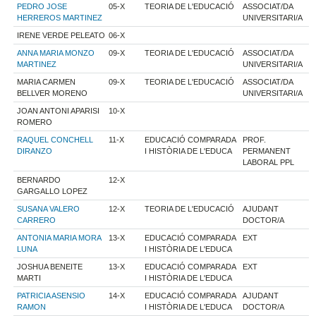
PEDRO JOSE
05-X
TEORIA DE L'EDUCACIÓ
ASSOCIAT/DA
HERREROS MARTINEZ
UNIVERSITARI/A
IRENE VERDE PELEATO
06-X
ANNA MARIA MONZO
09-X
TEORIA DE L'EDUCACIÓ
ASSOCIAT/DA
MARTINEZ
UNIVERSITARI/A
MARIA CARMEN
09-X
TEORIA DE L'EDUCACIÓ
ASSOCIAT/DA
BELLVER MORENO
UNIVERSITARI/A
JOAN ANTONI APARISI
10-X
ROMERO
RAQUEL CONCHELL
11-X
EDUCACIÓ COMPARADA
PROF.
DIRANZO
I HISTÒRIA DE L'EDUCA
PERMANENT
LABORAL PPL
BERNARDO
12-X
GARGALLO LOPEZ
SUSANA VALERO
12-X
TEORIA DE L'EDUCACIÓ
AJUDANT
CARRERO
DOCTOR/A
ANTONIA MARIA MORA
13-X
EDUCACIÓ COMPARADA
EXT
LUNA
I HISTÒRIA DE L'EDUCA
JOSHUA BENEITE
13-X
EDUCACIÓ COMPARADA
EXT
MARTI
I HISTÒRIA DE L'EDUCA
PATRICIA ASENSIO
14-X
EDUCACIÓ COMPARADA
AJUDANT
RAMON
I HISTÒRIA DE L'EDUCA
DOCTOR/A