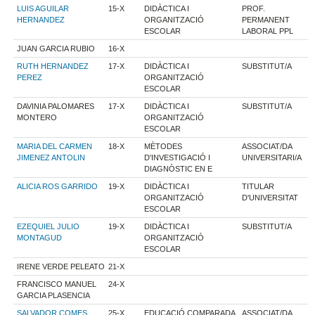
LUIS AGUILAR
15-X
DIDÀCTICA I
PROF.
HERNANDEZ
ORGANITZACIÓ
PERMANENT
ESCOLAR
LABORAL PPL
JUAN GARCIA RUBIO
16-X
RUTH HERNANDEZ
17-X
DIDÀCTICA I
SUBSTITUT/A
PEREZ
ORGANITZACIÓ
ESCOLAR
DAVINIA PALOMARES
17-X
DIDÀCTICA I
SUBSTITUT/A
MONTERO
ORGANITZACIÓ
ESCOLAR
MARIA DEL CARMEN
18-X
MÈTODES
ASSOCIAT/DA
JIMENEZ ANTOLIN
D'INVESTIGACIÓ I
UNIVERSITARI/A
DIAGNÒSTIC EN E
ALICIA ROS GARRIDO
19-X
DIDÀCTICA I
TITULAR
ORGANITZACIÓ
D'UNIVERSITAT
ESCOLAR
EZEQUIEL JULIO
19-X
DIDÀCTICA I
SUBSTITUT/A
MONTAGUD
ORGANITZACIÓ
ESCOLAR
IRENE VERDE PELEATO
21-X
FRANCISCO MANUEL
24-X
GARCIA PLASENCIA
SALVADOR COMES
25-X
EDUCACIÓ COMPARADA
ASSOCIAT/DA