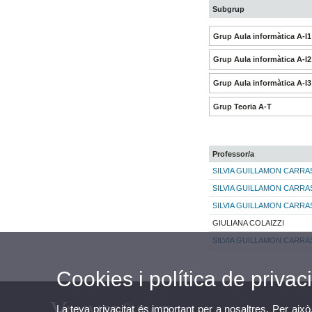
Subgrup
Grup Aula informàtica A-I1
Grup Aula informàtica A-I2
Grup Aula informàtica A-I3
Grup Teoria A-T
Professor/a
SILVIA GUILLAMON CARR
SILVIA GUILLAMON CARR
SILVIA GUILLAMON CARR
GIULIANA COLAIZZI
SILVIA GUILLAMON CARR
Cookies i política de privaci
La teva privacitat és important per a nosaltres. Per això