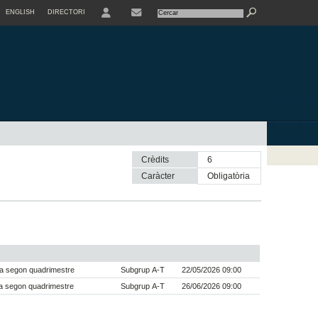
ENGLISH
DIRECTORI
USER
Crèdits
6
Caràcter
obligatòria
a segon quadrimestre
Subgrup A-T
22/05/2026 09:00
a segon quadrimestre
Subgrup A-T
26/06/2026 09:00