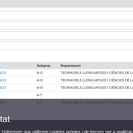
Subgrup
Departament
ASCO
A-I1
TEORIA DELS LLENGUATGES I CIÈNCIES DE L
ASCO
A-I2
TEORIA DELS LLENGUATGES I CIÈNCIES DE L
ASCO
A-I3
TEORIA DELS LLENGUATGES I CIÈNCIES DE L
A-T
ASCO
A-T
TEORIA DELS LLENGUATGES I CIÈNCIES DE L
tat
, t'informem que utilitzem cookies pròpies i de tercers per a realitzar