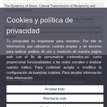
The Dynamics of Honor: Cultural Transmission of Reciprocity and
Private Punishment
Cookies y política de
The Price of Service? Military Conscription and Family Formation
Dilemas sociales y comportamiento proambiental con heterogeneidad:
privacidad
evidencia experimental y análisis teórico de intervenciones topológicas
en redes
Tu privacidad es importante para nosotros. Por ello te
informamos que utilizamos cookies propias y de terceros
para realizar análisis de uso y medición de nuestra página
web con el fin de personalizar contenidos,así como
proporcionar funcionalidades a las redes sociales o analizar
nuestro tráfico. Para continuar acepta o modifica la
configuración de nuestras cookies. Para ampliar información
Más información
Departamento de Análisis Económico
Aceptar todo
Rechazar todo
© 2026 UV. - Av. dels Tarongers, s/n 46022 Valencia Teléfono: (+34) 96 382 82 46