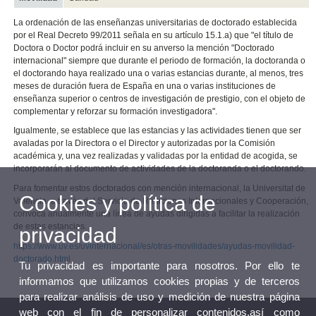
La ordenación de las enseñanzas universitarias de doctorado establecida
por el Real Decreto 99/2011 señala en su artículo 15.1.a) que "el título de
Doctora o Doctor podrá incluir en su anverso la mención "Doctorado
internacional" siempre que durante el periodo de formación, la doctoranda o
el doctorando haya realizado una o varias estancias durante, al menos, tres
meses de duración fuera de España en una o varias instituciones de
enseñanza superior o centros de investigación de prestigio, con el objeto de
complementar y reforzar su formación investigadora".
Igualmente, se establece que las estancias y las actividades tienen que ser
avaladas por la Directora o el Director y autorizadas por la Comisión
académica y, una vez realizadas y validadas por la entidad de acogida, se
incorporarán al documento de actividades de la doctoranda o el doctorando.
Para fomentar estos doctorados con mención internacional, la Universitat de
Cookies y política de
València, a través del Servicio de Relaciones Internacionales y Cooperación,
convoca anualmente una línea de ayudas dirigidas a facilitar la realización
de estas estancias.
privacidad
https://www.uv.es/uvinternacional/es/otras-movilidades/ayudas-movilidad-
doctorado.html
Tu privacidad es importante para nosotros. Por ello te
informamos que utilizamos cookies propias y de terceros
para realizar análisis de uso y medición de nuestra página
web con el fin de personalizar contenidos,así como