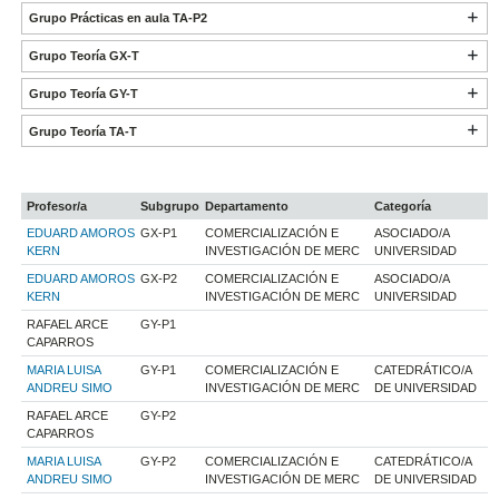
Grupo Prácticas en aula TA-P2
Grupo Teoría GX-T
Grupo Teoría GY-T
Grupo Teoría TA-T
Profesor/a
Subgrupo
Departamento
Categoría
EDUARD AMOROS
GX-P1
COMERCIALIZACIÓN E
ASOCIADO/A
KERN
INVESTIGACIÓN DE MERC
UNIVERSIDAD
EDUARD AMOROS
GX-P2
COMERCIALIZACIÓN E
ASOCIADO/A
KERN
INVESTIGACIÓN DE MERC
UNIVERSIDAD
RAFAEL ARCE
GY-P1
CAPARROS
MARIA LUISA
GY-P1
COMERCIALIZACIÓN E
CATEDRÁTICO/A
ANDREU SIMO
INVESTIGACIÓN DE MERC
DE UNIVERSIDAD
RAFAEL ARCE
GY-P2
CAPARROS
MARIA LUISA
GY-P2
COMERCIALIZACIÓN E
CATEDRÁTICO/A
ANDREU SIMO
INVESTIGACIÓN DE MERC
DE UNIVERSIDAD