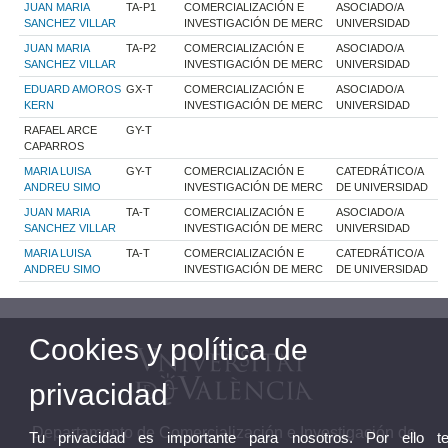
JUAN MARIA
TA-P1
COMERCIALIZACIÓN E
ASOCIADO/A
SANCHEZ VILLAR
INVESTIGACIÓN DE MERC
UNIVERSIDAD
JUAN MARIA
TA-P2
COMERCIALIZACIÓN E
ASOCIADO/A
SANCHEZ VILLAR
INVESTIGACIÓN DE MERC
UNIVERSIDAD
EDUARD AMOROS
GX-T
COMERCIALIZACIÓN E
ASOCIADO/A
KERN
INVESTIGACIÓN DE MERC
UNIVERSIDAD
RAFAEL ARCE
GY-T
CAPARROS
MARIA LUISA
GY-T
COMERCIALIZACIÓN E
CATEDRÁTICO/A
ANDREU SIMO
INVESTIGACIÓN DE MERC
DE UNIVERSIDAD
JUAN MARIA
TA-T
COMERCIALIZACIÓN E
ASOCIADO/A
SANCHEZ VILLAR
INVESTIGACIÓN DE MERC
UNIVERSIDAD
MARIA LUISA
TA-T
COMERCIALIZACIÓN E
CATEDRÁTICO/A
ANDREU SIMO
INVESTIGACIÓN DE MERC
DE UNIVERSIDAD
Cookies y política de
privacidad
Departamento de Comercialización e Investigación de
Tu privacidad es importante para nosotros. Por ello t