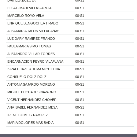
DANIELA BUZOVA
00-S1
ELSA CIMADEVILLA GARCIA
00-S1
MARCELO ROYO VELA
00-S1
ENRIQUE BENGOCHEA TIRADO
00-S1
ALBA MARIA TALON VILLACAÑAS
00-S1
LUZ DARY RAMIREZ FRANCO
00-S1
PAULA MARIA SIMO TOMAS
00-S1
ALEJANDRO VILLAR TORRES
00-S1
ENCARNACION PEYRO VILAPLANA
00-S1
ISRAEL JAVIER JUMA MICHILENA
00-S1
CONSUELO DOLZ DOLZ
00-S1
ANTONIA SAJARDO MORENO
00-S1
MIGUEL PUCHADES NAVARRO
00-S1
VICENT HERNANDEZ CHOVER
00-S1
ANA ISABEL FERNANDEZ MESA
00-S1
IRENE COMEIG RAMIREZ
00-S1
MARIA DOLORES MAS BADIA
00-S1