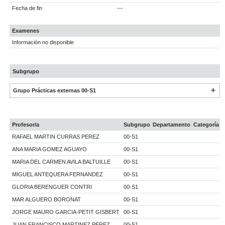
Fecha de fin
---
Examenes
Información no disponible
Subgrupo
Grupo Prácticas externas 00-S1
Profesor/a
Subgrupo
Departamento
Categoría
RAFAEL MARTIN CURRAS PEREZ
00-S1
ANA MARIA GOMEZ AGUAYO
00-S1
MARIA DEL CARMEN AVILA BALTUILLE
00-S1
MIGUEL ANTEQUERA FERNANDEZ
00-S1
GLORIA BERENGUER CONTRI
00-S1
MAR ALGUERO BORONAT
00-S1
JORGE MAURO GARCIA-PETIT GISBERT
00-S1
JUAN FRANCISCO MARTINEZ PEREZ
00-S1