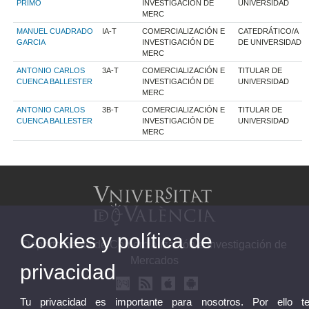
PRIMO
INVESTIGACIÓN DE
UNIVERSIDAD
MERC
MANUEL CUADRADO
IA-T
COMERCIALIZACIÓN E
CATEDRÁTICO/A
GARCIA
INVESTIGACIÓN DE
DE UNIVERSIDAD
MERC
ANTONIO CARLOS
3A-T
COMERCIALIZACIÓN E
TITULAR DE
CUENCA BALLESTER
INVESTIGACIÓN DE
UNIVERSIDAD
MERC
ANTONIO CARLOS
3B-T
COMERCIALIZACIÓN E
TITULAR DE
CUENCA BALLESTER
INVESTIGACIÓN DE
UNIVERSIDAD
MERC
Cookies y política de
Departamento de Comercialización e Investigación de
Mercados
privacidad
Tu privacidad es importante para nosotros. Por ello t