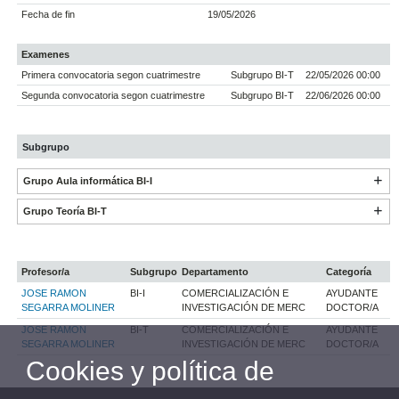
Fecha de fin
19/05/2026
Examenes
Primera convocatoria segon cuatrimestre
Subgrupo BI-T
22/05/2026 00:00
Segunda convocatoria segon cuatrimestre
Subgrupo BI-T
22/06/2026 00:00
Subgrupo
Grupo Aula informática BI-I
Grupo Teoría BI-T
Profesor/a
Subgrupo
Departamento
Categoría
JOSE RAMON
BI-I
COMERCIALIZACIÓN E
AYUDANTE
SEGARRA MOLINER
INVESTIGACIÓN DE MERC
DOCTOR/A
JOSE RAMON
BI-T
COMERCIALIZACIÓN E
AYUDANTE
SEGARRA MOLINER
INVESTIGACIÓN DE MERC
DOCTOR/A
Cookies y política de