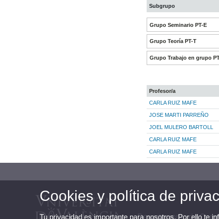
Subgrupo
Grupo Seminario PT-E
Grupo Teoría PT-T
Grupo Trabajo en grupo P
Profesor/a
CARLA RUIZ MAFE
JOSE MARTI PARREÑO
JOEL MULERO BARTOLL
CARLA RUIZ MAFE
CARLA RUIZ MAFE
Cookies y política de priva
Tu privacidad es importante para nosotros. Por ello te i
Departamento de Comer