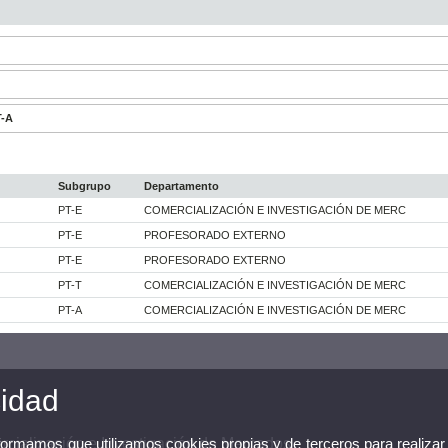
T-A
Subgrupo
Departamento
PT-E
COMERCIALIZACIÓN E INVESTIGACIÓN DE MERC
PT-E
PROFESORADO EXTERNO
PT-E
PROFESORADO EXTERNO
PT-T
COMERCIALIZACIÓN E INVESTIGACIÓN DE MERC
PT-A
COMERCIALIZACIÓN E INVESTIGACIÓN DE MERC
cidad
nformamos que utilizamos cookies propias y de terceros para realizar
cialización e Investigación de Mercados