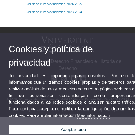
Ver ficha curso académico 2024-2025
Ver ficha curso académico 2023-2024
Cookies y política de
privacidad
Departamento de Derecho Financiero e Historia del
Derecho
Tu privacidad es importante para nosotros. Por ello t
informamos que utilizamos cookies propias y de terceros par
realizar análisis de uso y medición de nuestra página web con e
fin de personalizar contenidos,así como proporciona
© 2026 UV. - Avda. dels Tarongers s/n, 46022 Valencia. España.Tel: (+34) 96 382 85 82 -
funcionalidades a las redes sociales o analizar nuestro tráfico
(+34) 96 162 53 16
Para continuar acepta o modifica la configuración de nuestra
Aviso legal
|
Accesibilidad
|
Política privacidad
|
Cookies
|
Transparencia
|
Buzón
cookies. Para ampliar información
Más información
Departamento
Aceptar todo