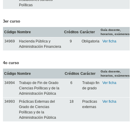
Políticas
3er curso
Guía docente,
Código
Nombre
Créditos
Carácter
horarios, exámenes
34969
Hacienda Pública y
9
Obligatoria
Ver ficha
Administración Financiera
4o curso
Guía docente,
Código
Nombre
Créditos
Carácter
horarios, exámenes
34994
Trabajo de Fin de Grado
6
Trabajo fin
Ver ficha
Ciencias Políticas y de la
de grado
Administración Pública
34993
Prácticas Externas del
18
Practicas
Ver ficha
Grado de Ciencias
externas
Políticas y de la
Administración Pública