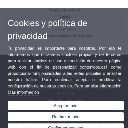
Oferta de Grados UV
Admisión
Cookies y política de
Matrícula
Becas y ayudas
privacidad
Información académica y administrativa
Tu privacidad es importante para nosotros. Por ello te
informamos que utilizamos cookies propias y de terceros
para realizar análisis de uso y medición de nuestra página
web con el fin de personalizar contenidos,así como
proporcionar funcionalidades a las redes sociales o analizar
nuestro tráfico. Para continuar acepta o modifica la
configuración de nuestras cookies. Para ampliar información
Departamento de Derecho Financiero e Historia del
Más información
Derecho
Aceptar todo
Rechazar todo
© 2026 UV. - Avda. dels Tarongers s/n, 46022 Valencia. España.Tel: (+34) 96 382 85 82 -
(+34) 96 162 53 16
Configurar cookies