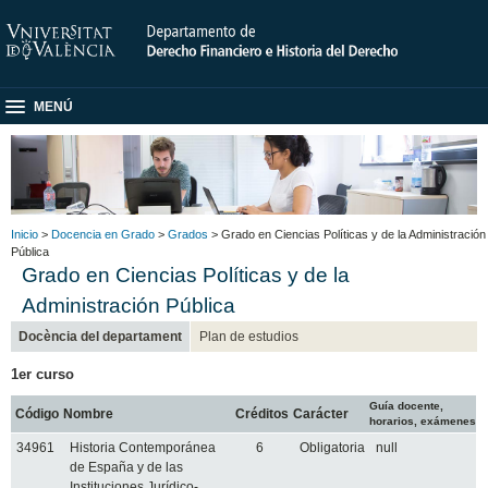
MENÚ
Inicio
>
Docencia en Grado
>
Grados
> Grado en Ciencias Políticas y de la Administración
Pública
Grado en Ciencias Políticas y de la
Administración Pública
Docència del departament
Plan de estudios
1er curso
Guía docente,
Código
Nombre
Créditos
Carácter
horarios, exámenes
34961
Historia Contemporánea
6
Obligatoria
null
de España y de las
Instituciones Jurídico-