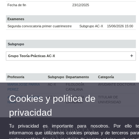
Fecha de fin
23/12/2025
Examenes
Segunda convocatoria primer cuatrimestre
Subgrupo AC-X
15/06/2026 15:00
Subgrupo
Grupo Teoría-Prácticas AC-X
Profesor/a
Subgrupo
Departamento
Categoría
MARIA JOSE PARRA
AC-X
FILOLOGÍA
AYUDANTE DOCTOR/A
PEREZ
CATALANA
Cookies y política de
ANTONIO CONSTAN
AC-X
FILOLOGÍA
TITULAR DE
NAVA
CATALANA
UNIVERSIDAD
privacidad
Tu privacidad es importante para nosotros. Por ello t
informamos que utilizamos cookies propias y de terceros par