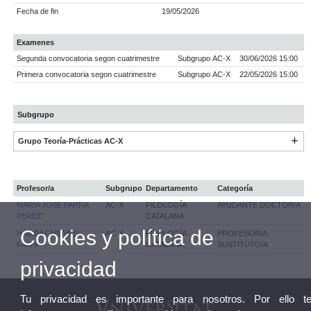
Fecha de fin
19/05/2026
Examenes
Segunda convocatoria segon cuatrimestre
Subgrupo AC-X
30/06/2026 15:00
Primera convocatoria segon cuatrimestre
Subgrupo AC-X
22/05/2026 15:00
Subgrupo
Grupo Teoría-Prácticas AC-X
Profesor/a
Subgrupo
Departamento
Categoría
MARIA JOSE PARRA
AC-X
FILOLOGÍA
AYUDANTE DOCTOR/A
PEREZ
CATALANA
Cookies y política de
HABIBA CHBAB EL
AC-X
FILOLOGÍA
PROFESOR/A
FAKHI
CATALANA
SUSTITUTO/A
privacidad
Tu privacidad es importante para nosotros. Por ello t