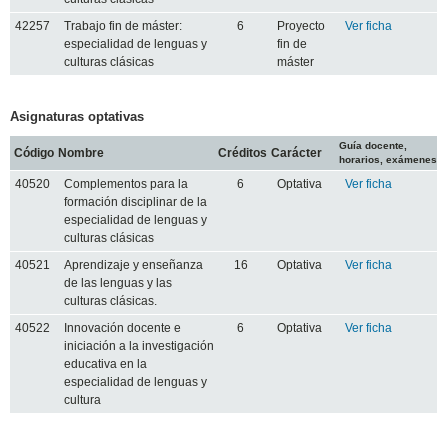
42257
Trabajo fin de máster:
6
Proyecto
Ver ficha
especialidad de lenguas y
fin de
culturas clásicas
máster
Asignaturas optativas
Guía docente,
Código
Nombre
Créditos
Carácter
horarios, exámenes
40520
Complementos para la
6
Optativa
Ver ficha
formación disciplinar de la
especialidad de lenguas y
culturas clásicas
40521
Aprendizaje y enseñanza
16
Optativa
Ver ficha
de las lenguas y las
culturas clásicas.
40522
Innovación docente e
6
Optativa
Ver ficha
iniciación a la investigación
educativa en la
especialidad de lenguas y
cultura