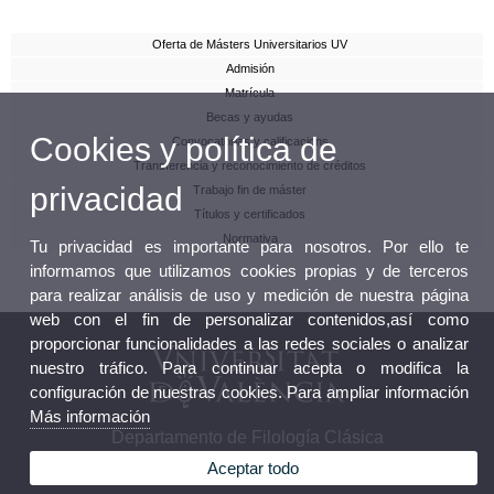
Oferta de Másters Universitarios UV
Admisión
Matrícula
Becas y ayudas
Cookies y política de
Convocatorias y calificacions
Transferencia y reconocimiento de créditos
privacidad
Trabajo fin de máster
Títulos y certificados
Normativa
Tu privacidad es importante para nosotros. Por ello te
informamos que utilizamos cookies propias y de terceros
para realizar análisis de uso y medición de nuestra página
web con el fin de personalizar contenidos,así como
proporcionar funcionalidades a las redes sociales o analizar
nuestro tráfico. Para continuar acepta o modifica la
configuración de nuestras cookies. Para ampliar información
Más información
Departamento de Filología Clásica
Aceptar todo