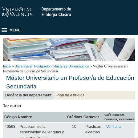
MENÚ
Inicio
>
Docencia en Postgrado
>
Másteres Universitarios
> Máster Universitario en
Profesor/a de Educación Secundaria
Máster Universitario en Profesor/a de Educación
Secundaria
Docència del departament
Plan de estudios
1er curso
Guía docente,
Código
Nombre
Créditos
Carácter
horarios, exámenes
40563
Practicum de la
10
Practicas
Ver ficha
especialidad de lenguas y
externas
culturas clásicas