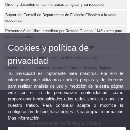
Orden y desorden en las literaturas antiguas y su recepción
Suport del Consell de Departament de Filologia Clàssica a la vaga
educativa
Presentació del llibre, coordinat per Rosario Guarino, "146 voces para
que nunca nadie"
Cookies y política de
Conferència de la professora Rosario Guarino Ortega
Sexe i gènere a la memòria escrita de la Grècia antiga
privacidad
Conferencia de la profesora María del Carmen Encinas Reguero
Tu privacidad es importante para nosotros. Por ello te
informamos que utilizamos cookies propias y de terceros
para realizar análisis de uso y medición de nuestra página
web con el fin de personalizar contenidos,así como
proporcionar funcionalidades a las redes sociales o analizar
nuestro tráfico. Para continuar acepta o modifica la
configuración de nuestras cookies. Para ampliar información
Más información
Departamento de Filología Clásica