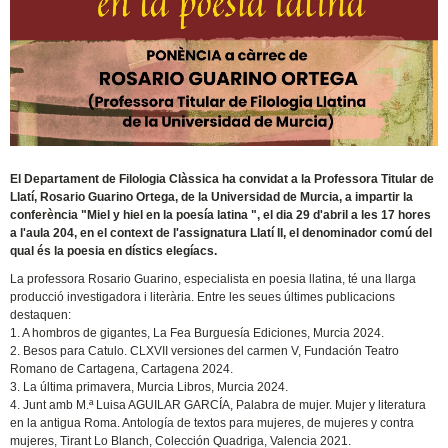
El Departament de Filologia Clàssica ha convidat a la Professora Titular de
Llatí, Rosario Guarino Ortega, de la Universidad de Murcia, a impartir la
conferència "Miel y hiel en la poesía latina ", el dia 29 d'abril a les 17 hores
a l'aula 204, en el context de l'assignatura Llatí II, el denominador comú del
qual és la poesia en dístics elegíacs.
La professora Rosario Guarino, especialista en poesia llatina, té una llarga
producció investigadora i literària. Entre les seues últimes publicacions
destaquen:
1. A hombros de gigantes, La Fea Burguesía Ediciones, Murcia 2024.
2. Besos para Catulo. CLXVII versiones del carmen V, Fundación Teatro
Romano de Cartagena, Cartagena 2024.
3. La última primavera, Murcia Libros, Murcia 2024.
4. Junt amb M.ª Luisa AGUILAR GARCÍA, Palabra de mujer. Mujer y literatura
en la antigua Roma. Antología de textos para mujeres, de mujeres y contra
mujeres, Tirant Lo Blanch, Colección Quadriga, Valencia 2021.