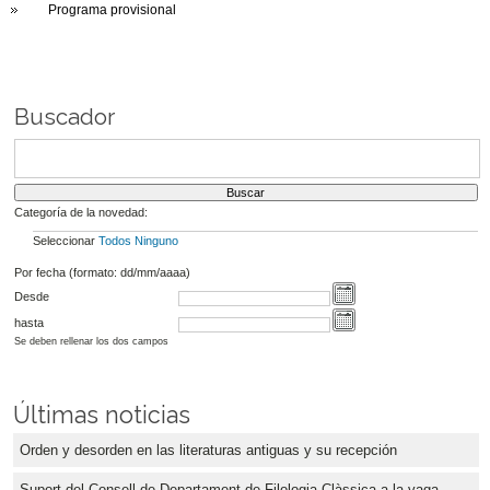
Programa provisional
Buscador
Categoría de la novedad:
Seleccionar
Todos
Ninguno
Por fecha (formato: dd/mm/aaaa)
Desde
hasta
Se deben rellenar los dos campos
Últimas noticias
Orden y desorden en las literaturas antiguas y su recepción
Suport del Consell de Departament de Filologia Clàssica a la vaga