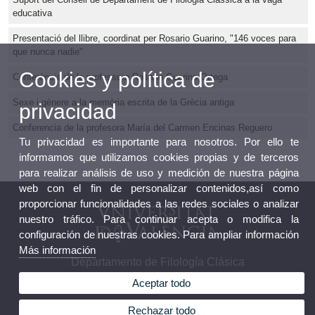
educativa
Presentació del llibre, coordinat per Rosario Guarino, "146 voces para
que nunca nadie"
Cookies y política de
Conferència de la professora Rosario Guarino Ortega
Sexe i gènere a la memòria escrita de la Grècia antiga
privacidad
Conferencia de la profesora María del Carmen Encinas Reguero
Tu privacidad es importante para nosotros. Por ello te
informamos que utilizamos cookies propias y de terceros
para realizar análisis de uso y medición de nuestra página
web con el fin de personalizar contenidos,así como
proporcionar funcionalidades a las redes sociales o analizar
nuestro tráfico. Para continuar acepta o modifica la
configuración de nuestras cookies. Para ampliar información
Más información
Departamento de Filología Clásica
Aceptar todo
Rechazar todo