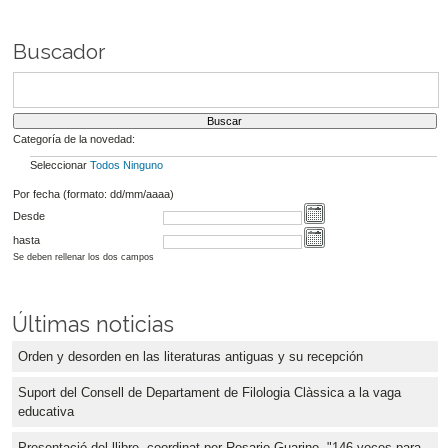
Buscador
Categoría de la novedad:
Seleccionar
Todos
Ninguno
Por fecha (formato: dd/mm/aaaa)
Desde
hasta
Se deben rellenar los dos campos
Últimas noticias
Orden y desorden en las literaturas antiguas y su recepción
Suport del Consell de Departament de Filologia Clàssica a la vaga
educativa
Presentació del llibre, coordinat per Rosario Guarino, "146 voces para