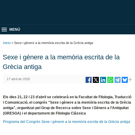
MENÚ
Inicio
> Sexe i gènere a la memòria escrita de la Grècia antiga
Sexe i gènere a la memòria escrita de la
Grècia antiga
17 abril de 2026
Els dies 21, 22 i 23 d'abril se celebrarà en la Facultat de Filologia, Traducció
i Comunicació, el congrés "Sexe i gènere a la memòria escrita de la Grècia
antiga", organitzat pel Grup de Recerca sobre Sexe i Gènere a l’Antiguitat
(GRESGA) i el departament de Filologia Clàssica
Programa del Congrés
Sexe i gènere a la memòria escrita de la Grècia antiga