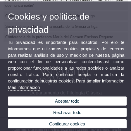
que nunca nadie"
Cookies y política de
Conferència de la professora Rosario Guarino Ortega
Sexe i gènere a la memòria escrita de la Grècia antiga
privacidad
Conferencia de la profesora María del Carmen Encinas Reguero
Tu privacidad es importante para nosotros. Por ello te
informamos que utilizamos cookies propias y de terceros
para realizar análisis de uso y medición de nuestra página
web con el fin de personalizar contenidos,así como
proporcionar funcionalidades a las redes sociales o analizar
nuestro tráfico. Para continuar acepta o modifica la
configuración de nuestras cookies. Para ampliar información
Más información
Departamento de Filología Clásica
Aceptar todo
Rechazar todo
© 2026 UV. - Avda. Blasco Ibáñez, 32 46010 Valencia. Teléfono: (+34) 96 386 48 61
Configurar cookies
Aviso legal
|
Accesibilidad
|
Política privacidad
|
Cookies
|
Transparencia
|
Buzón