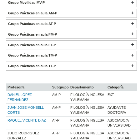
Grupo Movilidad MV-P
Grupo Prácticas en aula AM-P
Grupo Prácticas en aula AT-P
Grupo Prácticas en aula FM-P
Grupo Prácticas en aula FT-P
Grupo Prácticas en aula TM-P
Grupo Prácticas en aula TT-P
Profesor/a
Subgrupo
Departamento
Categoría
DANIEL LOPEZ
AM-P
FILOLOGÍA INGLESA
EXT
FERNANDEZ
Y ALEMANA
JUAN JOSE MONSELL
AM-P
FILOLOGÍA INGLESA
AYUDANTE
CORTS
Y ALEMANA
DOCTOR/A
RAQUEL VICENTE DIAZ
AT-P
FILOLOGÍA INGLESA
ASOCIADO/A
Y ALEMANA
UNIVERSIDAD
JULIO RODRIGUEZ
AT-P
FILOLOGÍA INGLESA
ASOCIADO/A
GONZALEZ
Y ALEMANA
UNIVERSIDAD