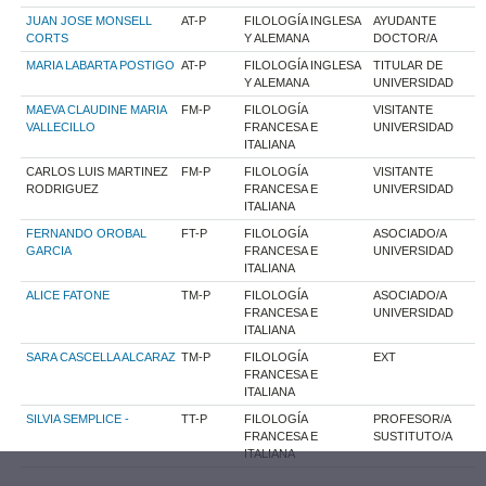
JUAN JOSE MONSELL
AT-P
FILOLOGÍA INGLESA
AYUDANTE
CORTS
Y ALEMANA
DOCTOR/A
MARIA LABARTA POSTIGO
AT-P
FILOLOGÍA INGLESA
TITULAR DE
Y ALEMANA
UNIVERSIDAD
MAEVA CLAUDINE MARIA
FM-P
FILOLOGÍA
VISITANTE
VALLECILLO
FRANCESA E
UNIVERSIDAD
ITALIANA
CARLOS LUIS MARTINEZ
FM-P
FILOLOGÍA
VISITANTE
RODRIGUEZ
FRANCESA E
UNIVERSIDAD
ITALIANA
FERNANDO OROBAL
FT-P
FILOLOGÍA
ASOCIADO/A
GARCIA
FRANCESA E
UNIVERSIDAD
ITALIANA
ALICE FATONE
TM-P
FILOLOGÍA
ASOCIADO/A
FRANCESA E
UNIVERSIDAD
ITALIANA
SARA CASCELLA ALCARAZ
TM-P
FILOLOGÍA
EXT
FRANCESA E
ITALIANA
SILVIA SEMPLICE -
TT-P
FILOLOGÍA
PROFESOR/A
FRANCESA E
SUSTITUTO/A
ITALIANA