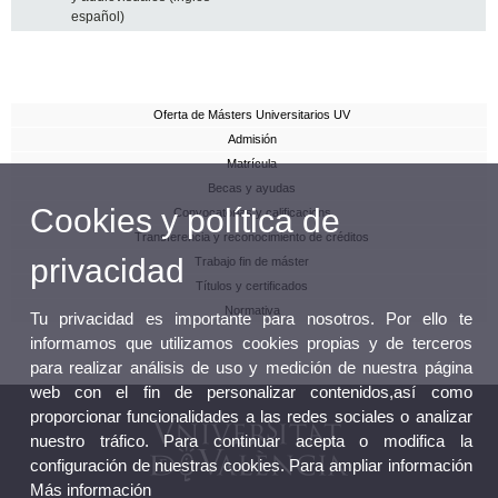
español)
Oferta de Másters Universitarios UV
Admisión
Matrícula
Becas y ayudas
Cookies y política de
Convocatorias y calificacions
Transferencia y reconocimiento de créditos
privacidad
Trabajo fin de máster
Títulos y certificados
Normativa
Tu privacidad es importante para nosotros. Por ello te
informamos que utilizamos cookies propias y de terceros
para realizar análisis de uso y medición de nuestra página
web con el fin de personalizar contenidos,así como
proporcionar funcionalidades a las redes sociales o analizar
nuestro tráfico. Para continuar acepta o modifica la
configuración de nuestras cookies. Para ampliar información
Más información