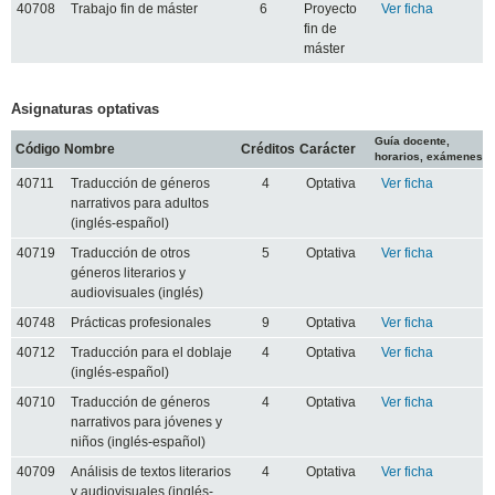
40708
Trabajo fin de máster
6
Proyecto
Ver ficha
fin de
máster
Asignaturas optativas
Guía docente,
Código
Nombre
Créditos
Carácter
horarios, exámenes
40711
Traducción de géneros
4
Optativa
Ver ficha
narrativos para adultos
(inglés-español)
40719
Traducción de otros
5
Optativa
Ver ficha
géneros literarios y
audiovisuales (inglés)
40748
Prácticas profesionales
9
Optativa
Ver ficha
40712
Traducción para el doblaje
4
Optativa
Ver ficha
(inglés-español)
40710
Traducción de géneros
4
Optativa
Ver ficha
narrativos para jóvenes y
niños (inglés-español)
40709
Análisis de textos literarios
4
Optativa
Ver ficha
y audiovisuales (inglés-