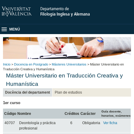
MENÚ
Inicio
>
Docencia en Postgrado
>
Másteres Universitarios
> Máster Universitario en
Traducción Creativa y Humanística
Máster Universitario en Traducción Creativa y
Humanística
Docència del departament
Plan de estudios
1er curso
Guía docente,
Código
Nombre
Créditos
Carácter
horarios, exámenes
40707
Deontología y práctica
6
Obligatoria
Ver ficha
profesional