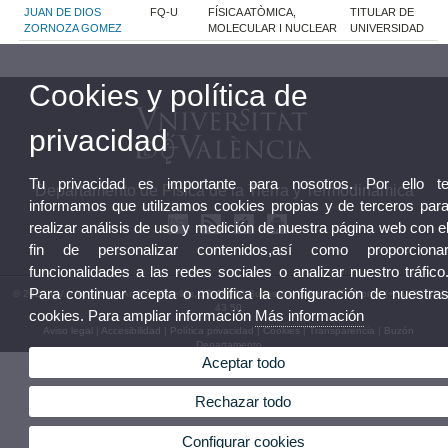
JUAN DE DIOS
FQ-U
FÍSICA ATÒMICA,
TITULAR DE
ZORNOZA GOMEZ
MOLECULAR I NUCLEAR
UNIVERSIDAD
Cookies y política de
privacidad
Tu privacidad es importante para nosotros. Por ello t
Departamento de Física de la Tierra y Termodinámica
informamos que utilizamos cookies propias y de terceros par
realizar análisis de uso y medición de nuestra página web con e
fin de personalizar contenidos,así como proporciona
funcionalidades a las redes sociales o analizar nuestro tráfico
Para continuar acepta o modifica la configuración de nuestra
© 2026 UV. - Av. Vicent Andrés Estellés, 19 46100 Burjassot, Valencia.Teléfono: (+34) 96 354
43 50
cookies. Para ampliar información
Más información
Aviso legal
|
Accesibilidad
|
Política privacidad
|
Cookies
|
Transparencia
|
Buzón
Departamento
Aceptar todo
Rechazar todo
Configurar cookies