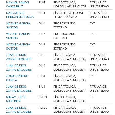
MANUEL RAMON
FM-T
FÍSICA ATÒMICA,
TITULAR DE
CASES RUIZ
MOLECULAR I NUCLEAR
UNIVERSIDAD
MARIA JESUS
FQ-T
FÍSICA DE LA TIERRA I
TITULAR DE
HERNANDEZ LUCAS
TERMODINÀMICA
UNIVERSIDAD
VICENTE GARCIA
A-U1
PROFESORADO
EXT
SANTOS
EXTERNO
VICENTE GARCIA
A-U2
PROFESORADO
EXT
SANTOS
EXTERNO
VICENTE GARCIA
A-U3
PROFESORADO
EXT
SANTOS
EXTERNO
JUAN DE DIOS
B-U1
FÍSICA ATÒMICA,
TITULAR DE
ZORNOZA GOMEZ
MOLECULAR I NUCLEAR
UNIVERSIDAD
JUAN DE DIOS
B-U2
FÍSICA ATÒMICA,
TITULAR DE
ZORNOZA GOMEZ
MOLECULAR I NUCLEAR
UNIVERSIDAD
JOSU CANTERO
B-U3
FÍSICA ATÒMICA,
EXT
GARCIA
MOLECULAR I NUCLEAR
JUAN DE DIOS
B-U3
FÍSICA ATÒMICA,
TITULAR DE
ZORNOZA GOMEZ
MOLECULAR I NUCLEAR
UNIVERSIDAD
MIRIAM LUCIO
FM-U1
FÍSICA ATÒMICA,
EXT
MARTINEZ
MOLECULAR I NUCLEAR
JUAN DE DIOS
FM-U2
FÍSICA ATÒMICA,
TITULAR DE
ZORNOZA GOMEZ
MOLECULAR I NUCLEAR
UNIVERSIDAD