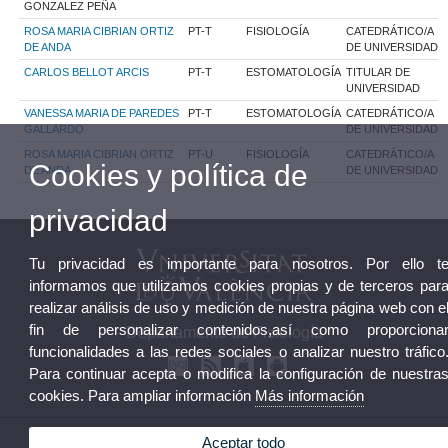
GONZALEZ PEÑA
ROSA MARIA CIBRIAN ORTIZ
PT-T
FISIOLOGÍA
CATEDRÁTICO/A
DE ANDA
DE UNIVERSIDAD
CARLOS BELLOT ARCIS
PT-T
ESTOMATOLOGÍA
TITULAR DE
UNIVERSIDAD
VANESSA MARIA DE PAREDES
PT-T
ESTOMATOLOGÍA
CATEDRÁTICO/A
GALLARDO
DE UNIVERSIDAD
ROSA MARIA CIBRIAN ORTIZ
PT-U
FISIOLOGÍA
CATEDRÁTICO/A
Cookies y política de
DE ANDA
DE UNIVERSIDAD
privacidad
Tu privacidad es importante para nosotros. Por ello t
informamos que utilizamos cookies propias y de terceros par
realizar análisis de uso y medición de nuestra página web con e
fin de personalizar contenidos,así como proporciona
Departamento de Fisiología
funcionalidades a las redes sociales o analizar nuestro tráfico
Para continuar acepta o modifica la configuración de nuestra
cookies. Para ampliar información
Más información
© 2026 UV. - Av. Blasco Ibáñez, 15. 46010 Valencia. Teléfono: (+34) 96 386 46 46
Aceptar todo