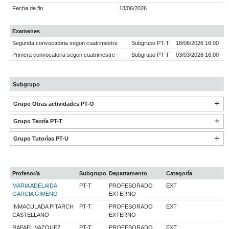
Fecha de fin
18/06/2026
Examenes
Segunda convocatoria segon cuatrimestre
Subgrupo PT-T
18/06/2026 16:00
Primera convocatoria segon cuatrimestre
Subgrupo PT-T
03/03/2026 16:00
Subgrupo
Grupo Otras actividades PT-O
Grupo Teoría PT-T
Grupo Tutorías PT-U
Profesor/a
Subgrupo
Departamento
Categoría
MARIA ADELAIDA
PT-T
PROFESORADO
EXT
GARCIA GIMENO
EXTERNO
INMACULADA PITARCH
PT-T
PROFESORADO
EXT
CASTELLANO
EXTERNO
RAFAEL VAZQUEZ
PT-T
PROFESORADO
EXT