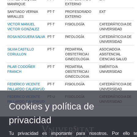
MANRIQUE
EXTERNO
SANTIAGO VERNIA
PT-T
PROFESORADO
EXT
MIRALLES
EXTERNO
VICTOR MANUEL
PT-T
FISIOLOGÍA
CATEDRÁTICO/A DE
VICTOR GONZALEZ
UNIVERSIDAD
ROSA NOGUERA SALVA
PT-T
PATOLOGÍA
CATEDRÁTICO/A DE
UNIVERSIDAD
SILVIA CASTILLO
PT-T
PEDIATRIA,
ASOCIADO/A
CORULLON
OBSTETRICIA I
ASISTENCIAL
GINECOLOGIA
CIENCIAS SALUD
PILAR CODOÑER
PT-T
PEDIATRIA,
EMÉRITO/A
FRANCH
OBSTETRICIA I
UNIVERSIDAD
GINECOLOGIA
FEDERICO VICENTE
PT-T
FISIOLOGÍA
CATEDRÁTICO/A DE
PALLARDO CALATAYUD
UNIVERSIDAD
FEDERICO VICENTE
PT-U
FISIOLOGÍA
CATEDRÁTICO/A DE
PALLARDO CALATAYUD
UNIVERSIDAD
Cookies y política de
privacidad
Tu privacidad es importante para nosotros. Por ello t