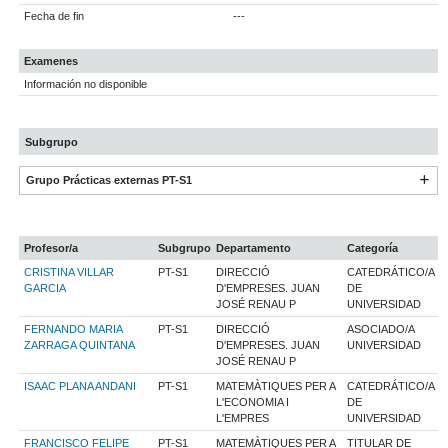
Fecha de fin
---
Examenes
Información no disponible
Subgrupo
Grupo Prácticas externas PT-S1
Profesor/a
Subgrupo
Departamento
Categoría
CRISTINA VILLAR
PT-S1
DIRECCIÓ
CATEDRÁTICO/A
GARCIA
D'EMPRESES. JUAN
DE
JOSÉ RENAU P
UNIVERSIDAD
FERNANDO MARIA
PT-S1
DIRECCIÓ
ASOCIADO/A
ZARRAGA QUINTANA
D'EMPRESES. JUAN
UNIVERSIDAD
JOSÉ RENAU P
ISAAC PLANA ANDANI
PT-S1
MATEMÀTIQUES PER A
CATEDRÁTICO/A
L'ECONOMIA I
DE
L'EMPRES
UNIVERSIDAD
FRANCISCO FELIPE
PT-S1
MATEMÀTIQUES PER A
TITULAR DE