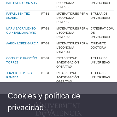
BALLESTIN GONZALEZ
L'ECONOMIA I
UNIVERSIDAD
L'EMPRES
RAFAEL BENITEZ
PT-S1
MATEMÀTIQUES PER A
TITULAR DE
SUAREZ
L'ECONOMIA I
UNIVERSIDAD
L'EMPRES
MARIA SACRAMENTO
PT-S1
MATEMÀTIQUES PER A
CATEDRÁTICO/A
QUINTANILLA ALFARO
L'ECONOMIA I
DE
L'EMPRES
UNIVERSIDAD
AARON LOPEZ GARCIA
PT-S1
MATEMÀTIQUES PER A
AYUDANTE
L'ECONOMIA I
DOCTOR/A
L'EMPRES
CONSUELO PARREÑO
PT-S1
ESTADÍSTICA E
TITULAR DE
TORRES
INVESTIGACIÓN
UNIVERSIDAD
OPERATIVA
JUAN JOSE PEIRO
PT-S1
ESTADÍSTICA E
TITULAR DE
RAMADA
INVESTIGACIÓN
UNIVERSIDAD
OPERATIVA
Cookies y política de
privacidad