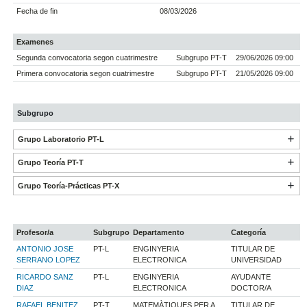
Fecha de fin
08/03/2026
Examenes
Segunda convocatoria segon cuatrimestre
Subgrupo PT-T
29/06/2026 09:00
Primera convocatoria segon cuatrimestre
Subgrupo PT-T
21/05/2026 09:00
Subgrupo
Grupo Laboratorio PT-L
Grupo Teoría PT-T
Grupo Teoría-Prácticas PT-X
Profesor/a
Subgrupo
Departamento
Categoría
ANTONIO JOSE
PT-L
ENGINYERIA
TITULAR DE
SERRANO LOPEZ
ELECTRONICA
UNIVERSIDAD
RICARDO SANZ
PT-L
ENGINYERIA
AYUDANTE
DIAZ
ELECTRONICA
DOCTOR/A
RAFAEL BENITEZ
PT-T
MATEMÀTIQUES PER A
TITULAR DE