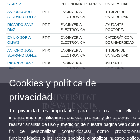
SUAREZ
L'ECONOMIA I L'EMPRES
UNIVERSIDAD
ANTONIO JOSE
PT-T
ENGINYERIA
TITULAR DE
SERRANO LOPEZ
ELECTRONICA
UNIVERSIDAD
RICARDO SANZ
PT-T
ENGINYERIA
AYUDANTE
DIAZ
ELECTRONICA
DOCTOR/A
EMILIO SORIA
PT-T
ENGINYERIA
CATEDRÁTICO/A
OLIVAS
ELECTRONICA
DE UNIVERSIDAD
ANTONIO JOSE
PT-X
ENGINYERIA
TITULAR DE
SERRANO LOPEZ
ELECTRONICA
UNIVERSIDAD
RICARDO SANZ
PT-X
ENGINYERIA
AYUDANTE
DIAZ
ELECTRONICA
DOCTOR/A
Cookies y política de
privacidad
Tu privacidad es importante para nosotros. Por ello t
informamos que utilizamos cookies propias y de terceros par
Departamento de Matemáticas para la Economía y la
realizar análisis de uso y medición de nuestra página web con e
Empresa
fin de personalizar contenidos,así como proporciona
funcionalidades a las redes sociales o analizar nuestro tráfico