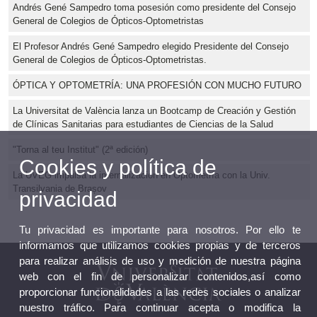
Andrés Gené Sampedro toma posesión como presidente del Consejo
General de Colegios de Ópticos-Optometristas
El Profesor Andrés Gené Sampedro elegido Presidente del Consejo
General de Colegios de Ópticos-Optometristas.
ÓPTICA Y OPTOMETRÍA: UNA PROFESIÓN CON MUCHO FUTURO
La Universitat de València lanza un Bootcamp de Creación y Gestión
de Clínicas Sanitarias para estudiantes de Ciencias de la Salud
"Torna al teu Institut" (2ª edición)
Cookies y política de
La UVEG impulsa la internalización en Optometría con la Univ.
Transilvania de Brașov
privacidad
Tu privacidad es importante para nosotros. Por ello te
informamos que utilizamos cookies propias y de terceros
para realizar análisis de uso y medición de nuestra página
web con el fin de personalizar contenidos,así como
proporcionar funcionalidades a las redes sociales o analizar
nuestro tráfico. Para continuar acepta o modifica la