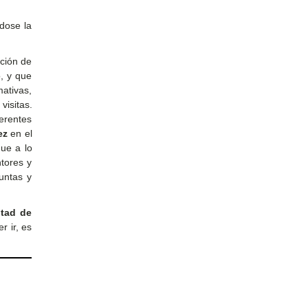
ndose la
ción de
, y que
ativas,
visitas.
erentes
ez
en el
que a lo
ntores y
untas y
ltad de
r ir, es