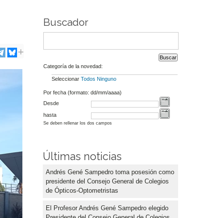
Buscador
Categoría de la novedad:
Seleccionar
Todos
Ninguno
Por fecha (formato: dd/mm/aaaa)
Desde
hasta
Se deben rellenar los dos campos
Últimas noticias
Andrés Gené Sampedro toma posesión como
presidente del Consejo General de Colegios
de Ópticos-Optometristas
El Profesor Andrés Gené Sampedro elegido
Presidente del Consejo General de Colegios