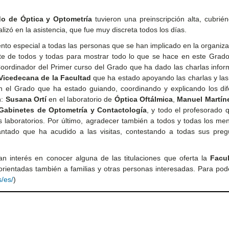
o de Óptica y Optometría
tuvieron una preinscripción alta, cubrié
izó en la asistencia, que fue muy discreta todos los días.
to especial a todas las personas que se han implicado en la organiza
te de todos y todas para mostrar todo lo que se hace en este Grado
oordinador del Primer curso del Grado que ha dado las charlas inform
Vicedecana de la Facultad
que ha estado apoyando las charlas y las 
 el Grado que ha estado guiando, coordinando y explicando los dif
n:
Susana Ortí
en el laboratorio de
Óptica Oftálmica
,
Manuel Martín
Gabinetes de Optometría y Contactología
, y todo el profesorado 
s laboratorios. Por último, agradecer también a todos y todas los me
ntado que ha acudido a las visitas, contestando a todas sus preg
n interés en conocer alguna de las titulaciones que oferta la
Facu
, orientadas también a familias y otras personas interesadas. Para pode
s/es/
)