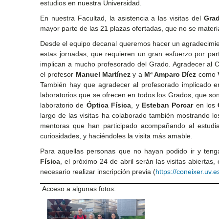
estudios en nuestra Universidad.
En nuestra Facultad, la asistencia a las visitas del
Grad
mayor parte de las 21 plazas ofertadas, que no se material
Desde el equipo decanal queremos hacer un agradecimien
estas jornadas, que requieren un gran esfuerzo por par
implican a mucho profesorado del Grado. Agradecer al C
el profesor
Manuel Martínez
y a
Mª Amparo Díez
como
También hay que agradecer al profesorado implicado en
laboratorios que se ofrecen en todos los Grados, que so
laboratorio de
Óptica Física
, y
Esteban Porcar
en los
largo de las visitas ha colaborado también mostrando lo
mentoras que han participado acompañando al estudia
curiosidades, y haciéndoles la visita más amable.
Para aquellas personas que no hayan podido ir y tenga
Física
, el próximo 24 de abril serán las visitas abiertas
necesario realizar inscripción previa (
https://coneixer.uv.e
Acceso a algunas fotos: