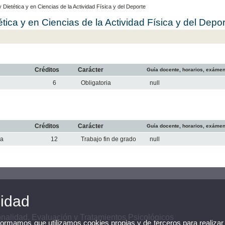
ietética y en Ciencias de la Actividad Física y del Deporte
ica y en Ciencias de la Actividad Física y del Depor
Créditos
Carácter
Guía docente, horarios, exáme
6
Obligatoria
null
Créditos
Carácter
Guía docente, horarios, exáme
ca
12
Trabajo fin de grado
null
cidad
alidad, Evaluación y Tratamientos Psicológicos
nformamos que utilizamos cookies propias y de terceros para realizar