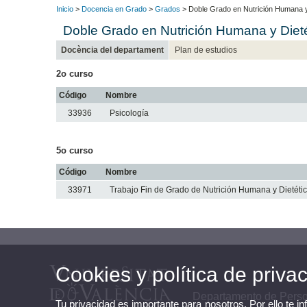
Inicio
>
Docencia en Grado
>
Grados
> Doble Grado en Nutrición Humana y D
Doble Grado en Nutrición Humana y Dietét
Docència del departament
Plan de estudios
2o curso
Código
Nombre
33936
Psicología
5o curso
Código
Nombre
33971
Trabajo Fin de Grado de Nutrición Humana y Dietéti
Cookies y política de priva
Departamento de Person
Tu privacidad es importante para nosotros. Por ello te i