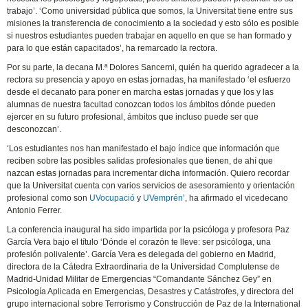
trabajo’. ‘Como universidad pública que somos, la Universitat tiene entre sus
misiones la transferencia de conocimiento a la sociedad y esto sólo es posible
si nuestros estudiantes pueden trabajar en aquello en que se han formado y
para lo que están capacitados’, ha remarcado la rectora.
Por su parte, la decana M.ª Dolores Sancerni, quién ha querido agradecer a la
rectora su presencia y apoyo en estas jornadas, ha manifestado ‘el esfuerzo
desde el decanato para poner en marcha estas jornadas y que los y las
alumnas de nuestra facultad conozcan todos los ámbitos dónde pueden
ejercer en su futuro profesional, ámbitos que incluso puede ser que
desconozcan’.
‘Los estudiantes nos han manifestado el bajo índice que información que
reciben sobre las posibles salidas profesionales que tienen, de ahí que
nazcan estas jornadas para incrementar dicha información. Quiero recordar
que la Universitat cuenta con varios servicios de asesoramiento y orientación
profesional como son
UVocupació
y
UVemprén
’, ha afirmado el vicedecano
Antonio Ferrer.
La conferencia inaugural ha sido impartida por la psicóloga y profesora Paz
García Vera bajo el título ‘Dónde el corazón te lleve: ser psicóloga, una
profesión polivalente’. García Vera es delegada del gobierno en Madrid,
directora de la Cátedra Extraordinaria de la Universidad Complutense de
Madrid-Unidad Militar de Emergencias “Comandante Sánchez Gey” en
Psicología Aplicada en Emergencias, Desastres y Catástrofes, y directora del
grupo internacional sobre Terrorismo y Construcción de Paz de la International