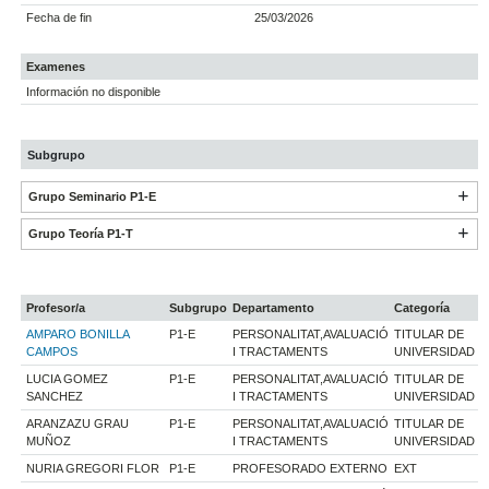
Fecha de fin
25/03/2026
Examenes
Información no disponible
Subgrupo
Grupo Seminario P1-E
Grupo Teoría P1-T
Profesor/a
Subgrupo
Departamento
Categoría
AMPARO BONILLA
P1-E
PERSONALITAT,AVALUACIÓ
TITULAR DE
CAMPOS
I TRACTAMENTS
UNIVERSIDAD
LUCIA GOMEZ
P1-E
PERSONALITAT,AVALUACIÓ
TITULAR DE
SANCHEZ
I TRACTAMENTS
UNIVERSIDAD
ARANZAZU GRAU
P1-E
PERSONALITAT,AVALUACIÓ
TITULAR DE
MUÑOZ
I TRACTAMENTS
UNIVERSIDAD
NURIA GREGORI FLOR
P1-E
PROFESORADO EXTERNO
EXT