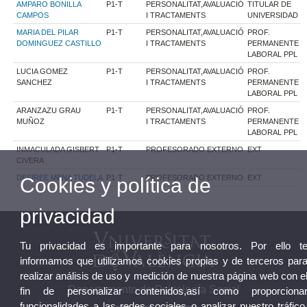
AMPARO BONILLA
P1-T
PERSONALITAT,AVALUACIÓ
TITULAR DE
CAMPOS
I TRACTAMENTS
UNIVERSIDAD
MARIA DEL PILAR
P1-T
PERSONALITAT,AVALUACIÓ
PROF.
DOMINGUEZ CASTILLO
I TRACTAMENTS
PERMANENTE
LABORAL PPL
LUCIA GOMEZ
P1-T
PERSONALITAT,AVALUACIÓ
PROF.
SANCHEZ
I TRACTAMENTS
PERMANENTE
LABORAL PPL
ARANZAZU GRAU
P1-T
PERSONALITAT,AVALUACIÓ
PROF.
MUÑOZ
I TRACTAMENTS
PERMANENTE
LABORAL PPL
INMACULADA GISBERT
P1-T
PROFESORADO EXTERNO
EXT
CIVERA
DESIREE MENA TUDELA
P1-T
PROFESORADO EXTERNO
EXT
Cookies y política de
privacidad
Tu privacidad es importante para nosotros. Por ello t
informamos que utilizamos cookies propias y de terceros par
realizar análisis de uso y medición de nuestra página web con e
Departamento de Psicología Social
fin de personalizar contenidos,así como proporciona
funcionalidades a las redes sociales o analizar nuestro tráfico