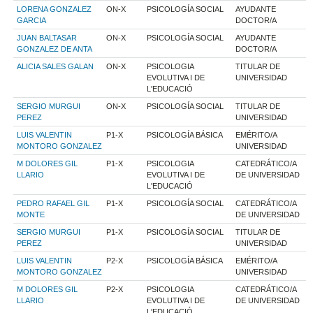
LORENA GONZALEZ
ON-X
PSICOLOGÍA SOCIAL
AYUDANTE
GARCIA
DOCTOR/A
JUAN BALTASAR
ON-X
PSICOLOGÍA SOCIAL
AYUDANTE
GONZALEZ DE ANTA
DOCTOR/A
ALICIA SALES GALAN
ON-X
PSICOLOGIA
TITULAR DE
EVOLUTIVA I DE
UNIVERSIDAD
L'EDUCACIÓ
SERGIO MURGUI
ON-X
PSICOLOGÍA SOCIAL
TITULAR DE
PEREZ
UNIVERSIDAD
LUIS VALENTIN
P1-X
PSICOLOGÍA BÁSICA
EMÉRITO/A
MONTORO GONZALEZ
UNIVERSIDAD
M DOLORES GIL
P1-X
PSICOLOGIA
CATEDRÁTICO/A
LLARIO
EVOLUTIVA I DE
DE UNIVERSIDAD
L'EDUCACIÓ
PEDRO RAFAEL GIL
P1-X
PSICOLOGÍA SOCIAL
CATEDRÁTICO/A
MONTE
DE UNIVERSIDAD
SERGIO MURGUI
P1-X
PSICOLOGÍA SOCIAL
TITULAR DE
PEREZ
UNIVERSIDAD
LUIS VALENTIN
P2-X
PSICOLOGÍA BÁSICA
EMÉRITO/A
MONTORO GONZALEZ
UNIVERSIDAD
M DOLORES GIL
P2-X
PSICOLOGIA
CATEDRÁTICO/A
LLARIO
EVOLUTIVA I DE
DE UNIVERSIDAD
L'EDUCACIÓ