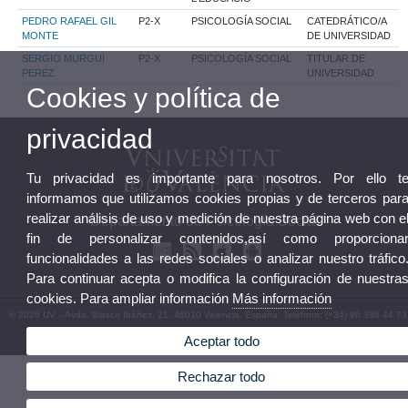
PEDRO RAFAEL GIL
P2-X
PSICOLOGÍA SOCIAL
CATEDRÁTICO/A
MONTE
DE UNIVERSIDAD
SERGIO MURGUI
P2-X
PSICOLOGÍA SOCIAL
TITULAR DE
PEREZ
UNIVERSIDAD
Cookies y política de
privacidad
Tu privacidad es importante para nosotros. Por ello t
informamos que utilizamos cookies propias y de terceros par
realizar análisis de uso y medición de nuestra página web con e
Departamento de Psicología Social
fin de personalizar contenidos,así como proporciona
funcionalidades a las redes sociales o analizar nuestro tráfico
Para continuar acepta o modifica la configuración de nuestra
cookies. Para ampliar información
Más información
© 2026 UV. - Avda. Blasco Ibáñez, 21. 46010 Valencia. España. Teléfono: (+34) 96 386 44 73
Aviso legal
|
Accesibilidad
|
Política privacidad
|
Cookies
|
Transparencia
|
Buzón
Aceptar todo
Departamento
Rechazar todo