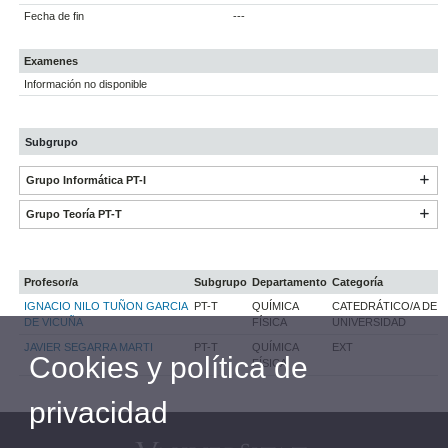
Fecha de fin
---
Examenes
Información no disponible
Subgrupo
Grupo Informática PT-I
Grupo Teoría PT-T
Profesor/a
Subgrupo
Departamento
Categoría
IGNACIO NILO TUÑON GARCIA
PT-T
QUÍMICA
CATEDRÁTICO/A DE
DE VICUÑA
FÍSICA
UNIVERSIDAD
JAVIER SEGARRA MARTI
PT-T
QUÍMICA
EXT
Cookies y política de
FÍSICA
privacidad