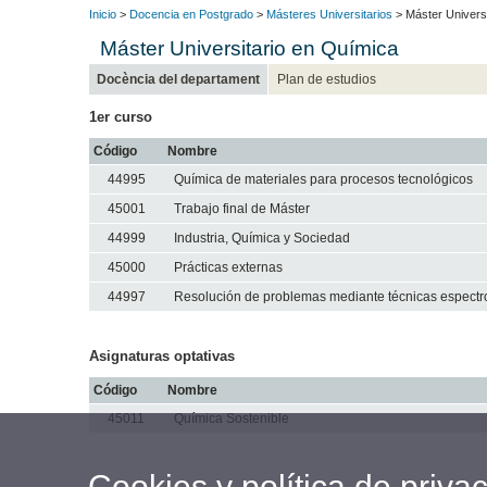
Inicio
>
Docencia en Postgrado
>
Másteres Universitarios
> Máster Univers
Máster Universitario en Química
Docència del departament
Plan de estudios
1er curso
Código
Nombre
44995
Química de materiales para procesos tecnológicos
45001
Trabajo final de Máster
44999
Industria, Química y Sociedad
45000
Prácticas externas
44997
Resolución de problemas mediante técnicas espectr
Asignaturas optativas
Código
Nombre
45011
Química Sostenible
Cookies y política de priva