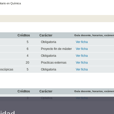
itario en Química
Créditos
Carácter
Guía docente, horarios, exáme
5
Obligatoria
Ver ficha
6
Proyecto fin de máster
Ver ficha
4
Obligatoria
Ver ficha
20
Practicas externas
Ver ficha
oscópicas
5
Obligatoria
Ver ficha
Créditos
Carácter
Guía docente, horarios, exáme
3
Optativa
Ver ficha
cidad