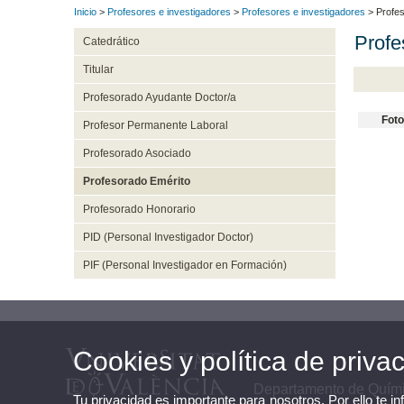
Inicio
>
Profesores e investigadores
>
Profesores e investigadores
> Profes
Profe
Catedrático
Titular
Profesorado Ayudante Doctor/a
Foto
Profesor Permanente Laboral
Profesorado Asociado
Profesorado Emérito
Profesorado Honorario
PID (Personal Investigador Doctor)
PIF (Personal Investigador en Formación)
Cookies y política de priva
Departamento de Quími
Tu privacidad es importante para nosotros. Por ello te i