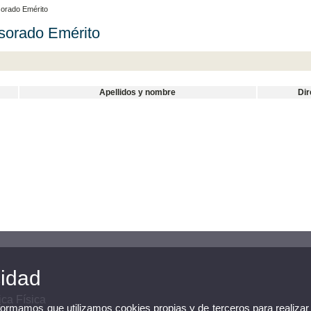
orado Emérito
sorado Emérito
Apellidos y nombre
Dir
cidad
ca Física
nformamos que utilizamos cookies propias y de terceros para realizar