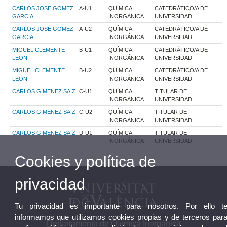
CARLOS JOSE GOMEZ
A-U1
QUÍMICA
CATEDRÁTICO/A DE
GARCIA
INORGÁNICA
UNIVERSIDAD
CARLOS JOSE GOMEZ
A-U2
QUÍMICA
CATEDRÁTICO/A DE
GARCIA
INORGÁNICA
UNIVERSIDAD
MIGUEL CLEMENTE
B-U1
QUÍMICA
CATEDRÁTICO/A DE
LEON
INORGÁNICA
UNIVERSIDAD
MIGUEL CLEMENTE
B-U2
QUÍMICA
CATEDRÁTICO/A DE
LEON
INORGÁNICA
UNIVERSIDAD
CARLOS GIMENEZ SAIZ
C-U1
QUÍMICA
TITULAR DE
INORGÁNICA
UNIVERSIDAD
CARLOS GIMENEZ SAIZ
C-U2
QUÍMICA
TITULAR DE
INORGÁNICA
UNIVERSIDAD
CARLOS GIMENEZ SAIZ
D-U1
QUÍMICA
TITULAR DE
INORGÁNICA
UNIVERSIDAD
Cookies y política de
privacidad
Tu privacidad es importante para nosotros. Por ello t
informamos que utilizamos cookies propias y de terceros par
Departamento de Química Inorgánica