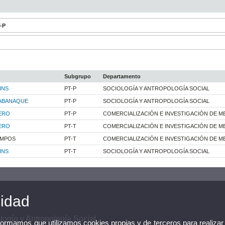
T-P
Subgrupo
Departamento
INS
PT-P
SOCIOLOGÍA Y ANTROPOLOGÍA SOCIAL
RABANAQUE
PT-P
SOCIOLOGÍA Y ANTROPOLOGÍA SOCIAL
ERO
PT-P
COMERCIALIZACIÓN E INVESTIGACIÓN DE M
ERO
PT-T
COMERCIALIZACIÓN E INVESTIGACIÓN DE M
AMPOS
PT-T
COMERCIALIZACIÓN E INVESTIGACIÓN DE M
INS
PT-T
SOCIOLOGÍA Y ANTROPOLOGÍA SOCIAL
cidad
ogía y Antropología Social
nformamos que utilizamos cookies propias y de terceros para realizar