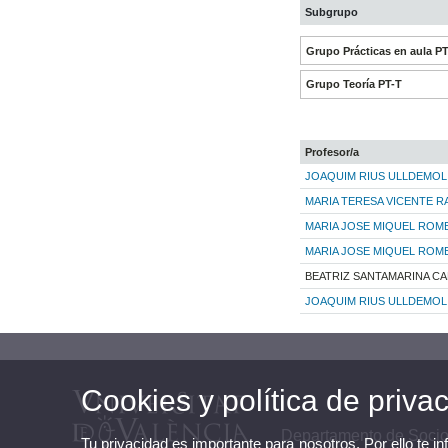
Subgrupo
Grupo Prácticas en aula P
Grupo Teoría PT-T
Profesor/a
JOAQUIM RIUS ULLDEMOL
MARIA TERESA VICENTE 
MARIA JOSE MIQUEL ROM
MARIA JOSE MIQUEL ROM
BEATRIZ SANTAMARINA C
JOAQUIM RIUS ULLDEMOL
Cookies y política de priva
Departamento de Sociol
Tu privacidad es importante para nosotros. Por ello te i