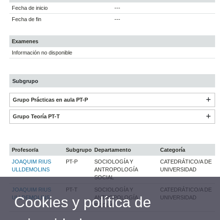
Fecha de inicio
---
Fecha de fin
---
Examenes
Información no disponible
Subgrupo
Grupo Prácticas en aula PT-P
Grupo Teoría PT-T
Profesor/a
Subgrupo
Departamento
Categoría
JOAQUIM RIUS
PT-P
SOCIOLOGÍA Y
CATEDRÁTICO/A DE
ULLDEMOLINS
ANTROPOLOGÍA
UNIVERSIDAD
SOCIAL
JOAQUIM RIUS
PT-T
SOCIOLOGÍA Y
CATEDRÁTICO/A DE
Cookies y política de
ULLDEMOLINS
ANTROPOLOGÍA
UNIVERSIDAD
SOCIAL