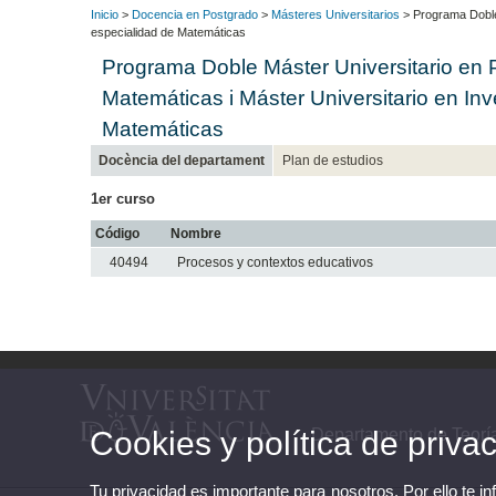
Inicio
>
Docencia en Postgrado
>
Másteres Universitarios
> Programa Doble 
especialidad de Matemáticas
Programa Doble Máster Universitario en 
Matemáticas i Máster Universitario en In
Matemáticas
Docència del departament
Plan de estudios
1er curso
Código
Nombre
40494
Procesos y contextos educativos
Departamento de Teorí
Cookies y política de priva
Tu privacidad es importante para nosotros. Por ello te i