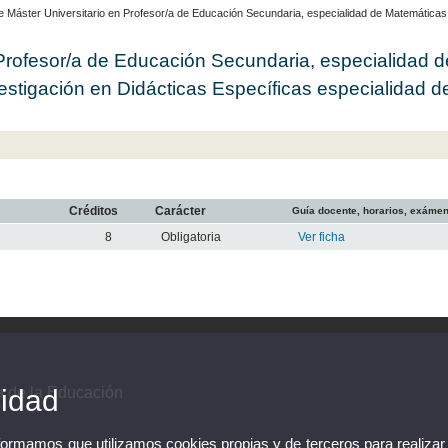
Máster Universitario en Profesor/a de Educación Secundaria, especialidad de Matemáticas i
Profesor/a de Educación Secundaria, especialidad d
vestigación en Didácticas Específicas especialidad d
Créditos
Carácter
Guía docente, horarios, exáme
8
Obligatoria
Ver ficha
a de la Educación
cidad
nformamos que utilizamos cookies propias y de terceros para realizar