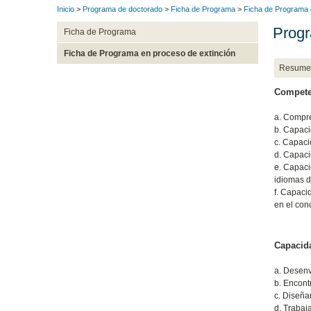
Inicio
>
Programa de doctorado
>
Ficha de Programa
>
Ficha de Programa 
Progr
Ficha de Programa
Ficha de Programa en proceso de extinción
Resume
Compete
a. Compre
b. Capaci
c. Capaci
d. Capaci
e. Capaci
idiomas d
f. Capaci
en el con
Capacida
a. Desenv
b. Encont
c. Diseña
d. Trabaj