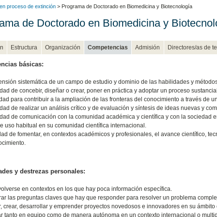
en proceso de extinción
> Programa de Doctorado en Biomedicina y Biotecnología
ama de Doctorado en Biomedicina y Biotecnol
n
Estructura
Organización
Competencias
Admisión
Directores/as de te
ncias básicas:
nsión sistemática de un campo de estudio y dominio de las habilidades y métodos
dad de concebir, diseñar o crear, poner en práctica y adoptar un proceso sustancial
dad para contribuir a la ampliación de las fronteras del conocimiento a través de un
dad de realizar un análisis crítico y de evaluación y síntesis de ideas nuevas y com
dad de comunicación con la comunidad académica y científica y con la sociedad 
e uso habitual en su comunidad científica internacional.
dad de fomentar, en contextos académicos y profesionales, el avance científico, tecn
ocimiento.
des y destrezas personales:
olverse en contextos en los que hay poca información específica.
rar las preguntas claves que hay que responder para resolver un problema comple
r, crear, desarrollar y emprender proyectos novedosos e innovadores en su ámbito
ar tanto en equipo como de manera autónoma en un contexto internacional o multid