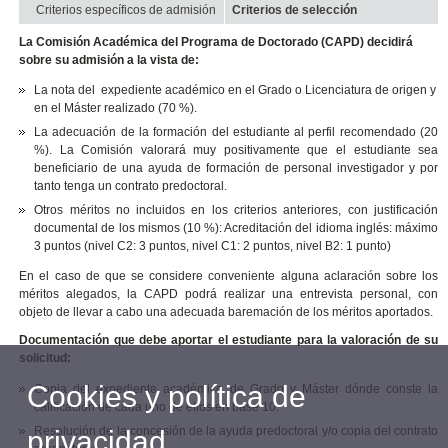
Criterios específicos de admisión
Criterios de selección
La Comisión Académica del Programa de Doctorado (CAPD) decidirá
sobre su admisión a la vista de:
La nota del expediente académico en el Grado o Licenciatura de origen y
en el Máster realizado (70 %).
La adecuación de la formación del estudiante al perfil recomendado (20
%). La Comisión valorará muy positivamente que el estudiante sea
beneficiario de una ayuda de formación de personal investigador y por
tanto tenga un contrato predoctoral.
Otros méritos no incluidos en los criterios anteriores, con justificación
documental de los mismos (10 %):
Acreditación del idioma inglés: máximo
3 puntos (nivel C2: 3 puntos, nivel C1: 2 puntos, nivel B2: 1 punto)
En el caso de que se considere conveniente alguna aclaración sobre los
méritos alegados, la CAPD podrá realizar una entrevista personal, con
objeto de llevar a cabo una adecuada baremación de los méritos aportados.
Documentación que debe aportar el estudiante para la valoración de su
solicitud:
Cookies y política de
Copia del expediente académico de Grado y Máster dónde conste la
calificación de cada uno de ellos en base 10.
Resolución de la concesión de la ayuda predoctoral y/o copia del contrato
privacidad