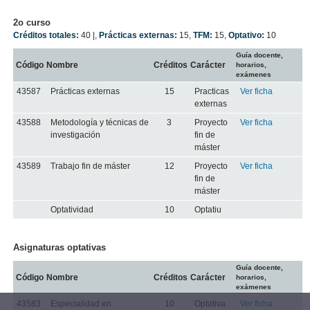
2o curso
Créditos totales:
40 |
,
Prácticas externas:
15
,
TFM:
15
,
Optativo:
10
Guía docente,
Código
Nombre
Créditos
Carácter
horarios,
exámenes
43587
Prácticas externas
15
Practicas
Ver ficha
externas
43588
Metodología y técnicas de
3
Proyecto
Ver ficha
investigación
fin de
máster
43589
Trabajo fin de máster
12
Proyecto
Ver ficha
fin de
máster
Optatividad
10
Optatiu
Asignaturas optativas
Guía docente,
Código
Nombre
Créditos
Carácter
horarios,
exámenes
43583
Especialidad en
10
Optativa
Ver ficha