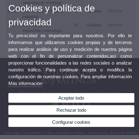
seguridad en el trabajo
Cookies y política de
43584
Especialidad en higiene
10
Optativa
Ver ficha
industrial
privacidad
43585
Especialidad en
10
Optativa
Ver ficha
ergonomía y psicología
Tu privacidad es importante para nosotros. Por ello te
aplicada
informamos que utilizamos cookies propias y de terceros
para realizar análisis de uso y medición de nuestra página
web con el fin de personalizar contenidos,así como
proporcionar funcionalidades a las redes sociales o analizar
nuestro tráfico. Para continuar acepta o modifica la
configuración de nuestras cookies. Para ampliar información
Más información
Programa de Doctorado en Ciencias Sociales
Aceptar todo
Rechazar todo
Configurar cookies
© 2026 UV. - Avenida Tarongers, 4b. 46021 Valencia. Tel.: 963 828 500
Aviso legal
|
Accesibilidad
|
Política privacidad
|
Cookies
|
Transparencia
|
Buzón del Servicio