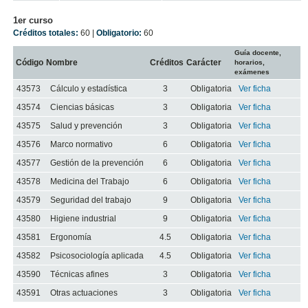
1er curso
Créditos totales:
60 |
Obligatorio:
60
Guía docente,
Código
Nombre
Créditos
Carácter
horarios,
exámenes
43573
Cálculo y estadística
3
Obligatoria
Ver ficha
43574
Ciencias básicas
3
Obligatoria
Ver ficha
43575
Salud y prevención
3
Obligatoria
Ver ficha
43576
Marco normativo
6
Obligatoria
Ver ficha
43577
Gestión de la prevención
6
Obligatoria
Ver ficha
43578
Medicina del Trabajo
6
Obligatoria
Ver ficha
43579
Seguridad del trabajo
9
Obligatoria
Ver ficha
43580
Higiene industrial
9
Obligatoria
Ver ficha
43581
Ergonomía
4.5
Obligatoria
Ver ficha
43582
Psicosociología aplicada
4.5
Obligatoria
Ver ficha
43590
Técnicas afines
3
Obligatoria
Ver ficha
43591
Otras actuaciones
3
Obligatoria
Ver ficha