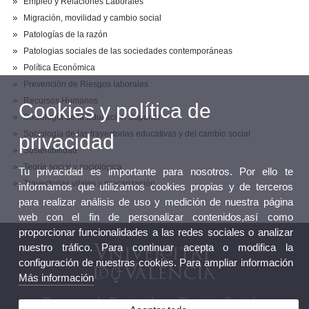
Empleo y Relaciones Laborales
Migración, movilidad y cambio social
Patologías de la razón
Patologias sociales de las sociedades contemporáneas
Política Económica
Prevención de Riesgos laborales
Recursos Humanos
Cookies y política de
Sociología de la Educación Superior
Sociología de las trayectorias educativas y del cambio social
privacidad
Sostenibilidad
Teoría social y sociológica
Tu privacidad es importante para nosotros. Por ello te
Trayectorias vitales y precarización
informamos que utilizamos cookies propias y de terceros
para realizar análisis de uso y medición de nuestra página
web con el fin de personalizar contenidos,así como
proporcionar funcionalidades a las redes sociales o analizar
nuestro tráfico. Para continuar acepta o modifica la
configuración de nuestras cookies. Para ampliar información
Más información
Programa de Doctorado en Ciencias Sociales